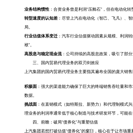
业务结构惯性
：合资业务曾是利润“压舱石”，但在电动化
转型速度的认知差
：尽管上汽在电动化（智己、飞凡）、智
局。
行业估值体系变迁
：汽车行业估值驱动因素从规模、利润转
袱”。
高股息与稳定现金流
：公司持续的高股息政策，吸引了部分
三、国内贸易代理业务的双刃剑效应
上汽集团的国内贸易代理业务主要指其遍布全国的庞大销售
积极面
：强大的渠道能力确保了巨大的终端销售吞吐量和市
数据。
挑战面
：在直销模式（如特斯拉、新势力）和代理制模式兴
理业务的利润率通常低于核心制造与技术研发环节，可能在
四、前瞻：破局“债券化”与重塑估值
上汽集团若想打破估值“债券化”的窠臼，核心在于让市场重