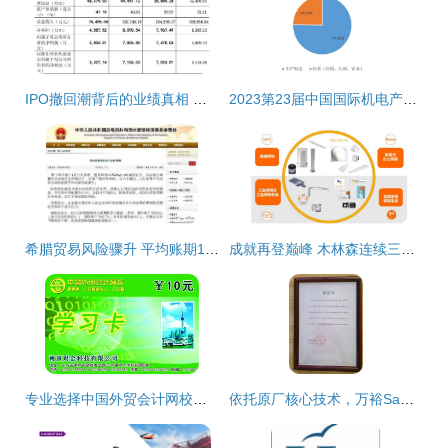
IPO撤回潮背后的业绩真相 近半数企业因业绩不达标而退场
2023第23届中国国际机电产品博览会暨第11届武汉机床展展后报告 国内贸易代理视角的深度解析
希腊贸易风险骤升 平均账期111天拉响警报，货代与外贸企业需谨慎应对
成就再登巅峰 木林森连续三度蝉联百强榜国内贸易代理榜首
专业选择中国外贸会计网校代理服务的价值与实务建议——聚焦上海地区
依托原厂核心技术，万裕Samxon授权代理助力国内贸易增效降本