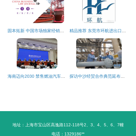
固本拓新 中国市场独家经销商应对平行进口冲击的大成实践指南
精品推荐 东莞市环航进出口贸易有限责任公司——国内贸易代理服务领航者
海南迈向2030 禁售燃油汽车与国内贸易代理的新机遇
探访中沙经贸合作典范延布炼厂
地址：上海市宝山区高逸路112-118号2、3、4、5、6、7幢
电话：1329186**